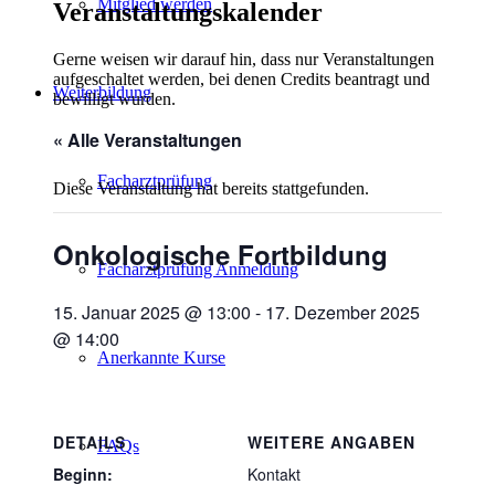
Mitglied werden
Veranstaltungskalender
Gerne weisen wir darauf hin, dass nur Veranstaltungen
aufgeschaltet werden, bei denen Credits beantragt und
Weiterbildung
bewilligt wurden.
« Alle Veranstaltungen
Facharztprüfung
Diese Veranstaltung hat bereits stattgefunden.
Onkologische Fortbildung
Facharztprüfung Anmeldung
15. Januar 2025 @ 13:00
-
17. Dezember 2025
@ 14:00
Anerkannte Kurse
DETAILS
WEITERE ANGABEN
FAQs
Beginn:
Kontakt