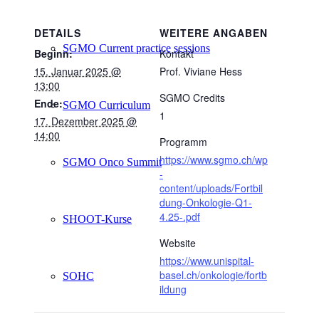
DETAILS
WEITERE ANGABEN
SGMO Current practice sessions
Beginn:
Kontakt
15. Januar 2025 @
Prof. Viviane Hess
13:00
SGMO Credits
Ende:
SGMO Curriculum
1
17. Dezember 2025 @
14:00
Programm
https://www.sgmo.ch/wp
SGMO Onco Summit
-
content/uploads/Fortbil
dung-Onkologie-Q1-
4.25-.pdf
SHOOT-Kurse
Website
https://www.unispital-
basel.ch/onkologie/fortb
SOHC
ildung