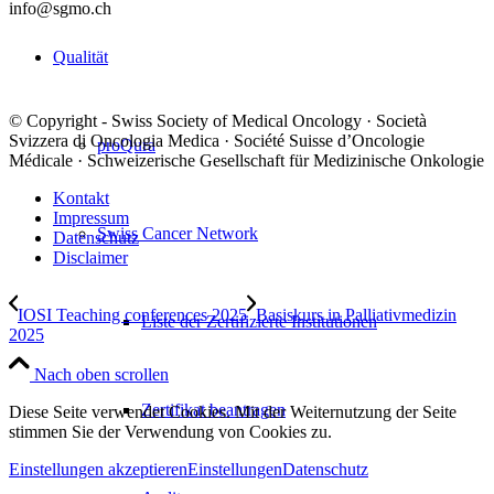
info@sgmo.ch
Qualität
© Copyright - Swiss Society of Medical Oncology · Società
Svizzera di Oncologia Medica · Société Suisse d’Oncologie
proQura
Médicale · Schweizerische Gesellschaft für Medizinische Onkologie
Kontakt
Impressum
Swiss Cancer Network
Datenschutz
Disclaimer
IOSI Teaching conferences 2025
Basiskurs in Palliativmedizin
Liste der Zertifizierte Institutionen
2025
Nach oben scrollen
Zertifikat beantragen
Diese Seite verwendet Cookies. Mit der Weiternutzung der Seite
stimmen Sie der Verwendung von Cookies zu.
Einstellungen akzeptieren
Einstellungen
Datenschutz