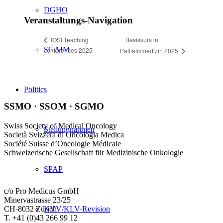
DGHO
Veranstaltungs-Navigation
Basiskurs in
IOSI Teaching
SGAIM
conferences 2025
Palliativmedizin 2025
Politics
SSMO · SSOM · SGMO
Swiss Society of Medical Oncology
Stellungnahmen
Società Svizzera di Oncologia Medica
Société Suisse d’Oncologie Médicale
Schweizerische Gesellschaft für Medizinische Onkologie
SPAP
c/o Pro Medicus GmbH
Minervastrasse 23/25
KVV/KLV-Revision
CH-8032 Zürich
T. +41 (0)43 266 99 12