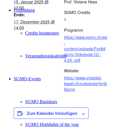
15. Januar 2025 @
Prof. Viviane Hess
13:00
Fortbildung
SGMO Credits
Ende:
1
17. Dezember 2025 @
14:00
Programm
Credits beantragen
https://www.sgmo.ch/wp
-
content/uploads/Fortbil
dung-Onkologie-Q1-
Veranstaltungskalender
4.25-.pdf
Website
https://www.unispital-
SGMO-Events
basel.ch/onkologie/fortb
ildung
SGMO Basiskurs
Zum Kalender hinzufügen
SGMO Highlights of the year