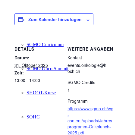
Zum Kalender hinzufügen
SGMO Current practice sessions
SGMO Curriculum
DETAILS
WEITERE ANGABEN
Datum:
Kontakt
31. Oktober 2025
events.onkologie@h-
SGMO Onco Summit
och.ch
Zeit:
13:00 - 14:00
SGMO Credits
1
SHOOT-Kurse
Programm
https://www.sgmo.ch/wp
-
SOHC
content/uploads/Jahres
programm-Onkolunch-
2025.pdf