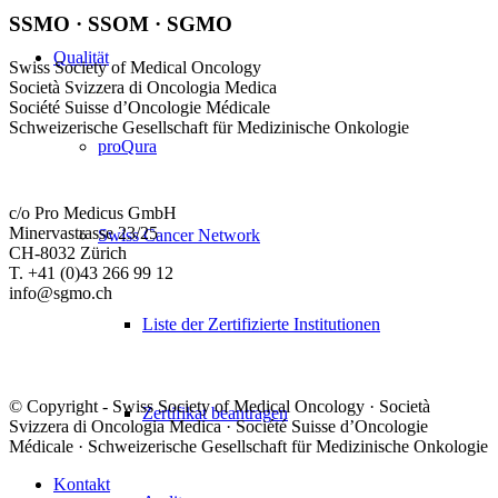
SSMO · SSOM · SGMO
Qualität
Swiss Society of Medical Oncology
Società Svizzera di Oncologia Medica
Société Suisse d’Oncologie Médicale
Schweizerische Gesellschaft für Medizinische Onkologie
proQura
c/o Pro Medicus GmbH
Minervastrasse 23/25
Swiss Cancer Network
CH-8032 Zürich
T. +41 (0)43 266 99 12
info@sgmo.ch
Liste der Zertifizierte Institutionen
© Copyright - Swiss Society of Medical Oncology · Società
Zertifikat beantragen
Svizzera di Oncologia Medica · Société Suisse d’Oncologie
Médicale · Schweizerische Gesellschaft für Medizinische Onkologie
Kontakt