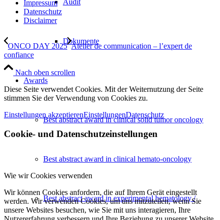
Audit
Impressum
Datenschutz
Disclaimer
Dokumente
ONCO DAY 2025
Atelier de communication – l’expert de
confiance
Nach oben scrollen
Awards
Diese Seite verwendet Cookies. Mit der Weiternutzung der Seite
stimmen Sie der Verwendung von Cookies zu.
Einstellungen akzeptieren
Einstellungen
Datenschutz
Best abstract award in clinical solid tumor oncology
Cookie- und Datenschutzeinstellungen
Best abstract award in clinical hemato-oncology
Wie wir Cookies verwenden
Wir können Cookies anfordern, die auf Ihrem Gerät eingestellt
Best abstract award in experimental hematology /
werden. Wir verwenden Cookies, um uns mitzuteilen, wenn Sie
unsere Websites besuchen, wie Sie mit uns interagieren, Ihre
Nutzererfahrung verbessern und Ihre Beziehung zu unserer Website