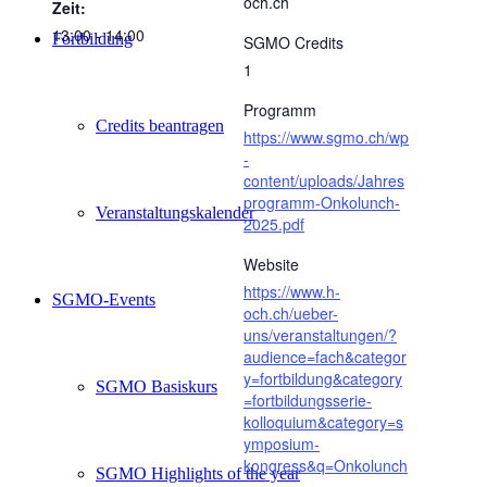
och.ch
Zeit:
13:00 - 14:00
Fortbildung
SGMO Credits
1
Programm
Credits beantragen
https://www.sgmo.ch/wp
-
content/uploads/Jahres
programm-Onkolunch-
Veranstaltungskalender
2025.pdf
Website
https://www.h-
SGMO-Events
och.ch/ueber-
uns/veranstaltungen/?
audience=fach&categor
y=fortbildung&category
SGMO Basiskurs
=fortbildungsserie-
kolloquium&category=s
ymposium-
kongress&q=Onkolunch
SGMO Highlights of the year