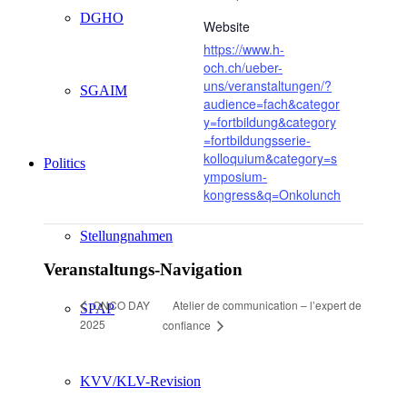
DGHO
Website
https://www.h-
och.ch/ueber-
uns/veranstaltungen/?
SGAIM
audience=fach&categor
y=fortbildung&category
=fortbildungsserie-
kolloquium&category=s
Politics
ymposium-
kongress&q=Onkolunch
Stellungnahmen
Veranstaltungs-Navigation
Atelier de communication – l’expert de
ONCO DAY
SPAP
2025
confiance
KVV/KLV-Revision