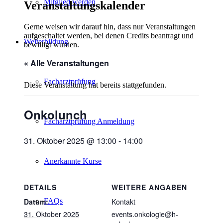
Mitglied werden
Veranstaltungskalender
Gerne weisen wir darauf hin, dass nur Veranstaltungen
aufgeschaltet werden, bei denen Credits beantragt und
Weiterbildung
bewilligt wurden.
« Alle Veranstaltungen
Facharztprüfung
Diese Veranstaltung hat bereits stattgefunden.
Onkolunch
Facharztprüfung Anmeldung
31. Oktober 2025 @ 13:00
-
14:00
Anerkannte Kurse
DETAILS
WEITERE ANGABEN
FAQs
Datum:
Kontakt
31. Oktober 2025
events.onkologie@h-