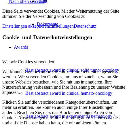
Audit
Nach oben scrollen
Diese Seite verwendet Cookies. Mit der Weiternutzung der Seite
stimmen Sie der Verwendung von Cookies zu.
Dokumente
Einstellungen akzeptieren
Einstellungen
Datenschutz
Cookie- und Datenschutzeinstellungen
Awards
Wie wir Cookies verwenden
Best abstract award in clinical solid tumor oncology
Wir können Cookies anfordern, die auf Ihrem Gerät eingestellt
werden. Wir verwenden Cookies, um uns mitzuteilen, wenn Sie
unsere Websites besuchen, wie Sie mit uns interagieren, Ihre
Nutzererfahrung verbessern und Ihre Beziehung zu unserer Website
anpassen.
Best abstract award in clinical hemato-oncology
Klicken Sie auf die verschiedenen Kategorienüberschriften, um
mehr zu erfahren. Sie können auch einige Ihrer Einstellungen
ändern. Beachten Sie, dass das Blockieren einiger Arten von
Best abstract award in experimental hematology /
Cookies Auswirkungen auf Ihre Erfahrung auf unseren Websites
und auf die Dienste haben kann, die wir anbieten können.