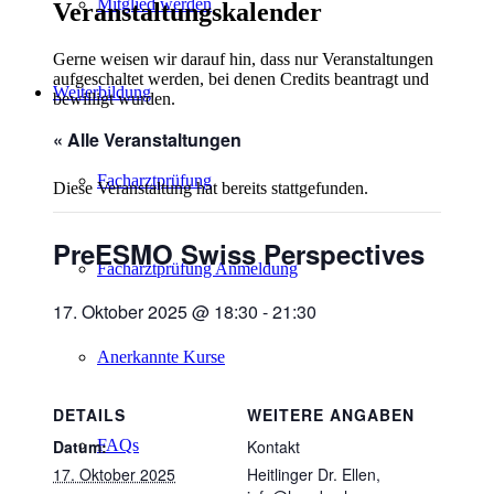
Mitglied werden
Veranstaltungskalender
Gerne weisen wir darauf hin, dass nur Veranstaltungen
aufgeschaltet werden, bei denen Credits beantragt und
Weiterbildung
bewilligt wurden.
« Alle Veranstaltungen
Facharztprüfung
Diese Veranstaltung hat bereits stattgefunden.
PreESMO Swiss Perspectives
Facharztprüfung Anmeldung
17. Oktober 2025 @ 18:30
-
21:30
Anerkannte Kurse
DETAILS
WEITERE ANGABEN
FAQs
Datum:
Kontakt
17. Oktober 2025
Heitlinger Dr. Ellen,