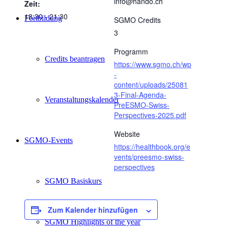
info@hando.ch
Zeit:
18:30 - 21:30
Fortbildung
SGMO Credits
3
Programm
Credits beantragen
https://www.sgmo.ch/wp
-
content/uploads/25081
3-Final-Agenda-
Veranstaltungskalender
PreESMO-Swiss-
Perspectives-2025.pdf
Website
SGMO-Events
https://healthbook.org/e
vents/preesmo-swiss-
perspectives
SGMO Basiskurs
Zum Kalender hinzufügen
SGMO Highlights of the year