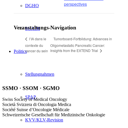
perspectives
DGHO
Veranstaltungs-Navigation
SGAIM
Tumorboard-Fortbildung: Advances in
l’IA dans le
contexte du
Oligometastatic Pancreatic Cancer:
Insights from the EXTEND Trial
cancer du sein
Politics
Stellungnahmen
SSMO · SSOM · SGMO
SPAP
Swiss Society of Medical Oncology
Società Svizzera di Oncologia Medica
Société Suisse d’Oncologie Médicale
Schweizerische Gesellschaft für Medizinische Onkologie
KVV/KLV-Revision