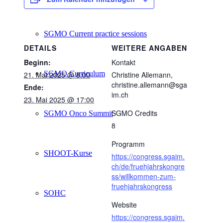
SGMO Current practice sessions
DETAILS
WEITERE ANGABEN
Beginn:
Kontakt
SGMO Curriculum
21. Mai 2025 @ 8:00
Christine Allemann,
christine.allemann@sga
Ende:
im.ch
23. Mai 2025 @ 17:00
SGMO Credits
SGMO Onco Summit
8
Programm
SHOOT-Kurse
https://congress.sgaim.
ch/de/fruehjahrskongre
ss/willkommen-zum-
fruehjahrskongress
SOHC
Website
https://congress.sgaim.