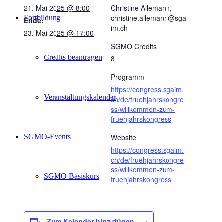
21. Mai 2025 @ 8:00
Christine Allemann,
christine.allemann@sga
Fortbildung
Ende:
im.ch
23. Mai 2025 @ 17:00
SGMO Credits
Credits beantragen
8
Programm
https://congress.sgaim.
Veranstaltungskalender
ch/de/fruehjahrskongre
ss/willkommen-zum-
fruehjahrskongress
SGMO-Events
Website
https://congress.sgaim.
ch/de/fruehjahrskongre
ss/willkommen-zum-
SGMO Basiskurs
fruehjahrskongress
SGMO Highlights of the year
Zum Kalender hinzufügen