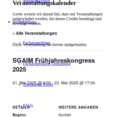
Mitglied werden
Veranstaltungskalender
Gerne weisen wir darauf hin, dass nur Veranstaltungen
aufgeschaltet werden, bei denen Credits beantragt und
Weiterbildung
bewilligt wurden.
« Alle Veranstaltungen
Facharztprüfung
Diese Veranstaltung hat bereits stattgefunden.
SGAIM Frühjahreskongress
Facharztprüfung Anmeldung
2025
21. Mai 2025 @ 8:00
-
23. Mai 2025 @ 17:00
Anerkannte Kurse
FAQs
DETAILS
WEITERE ANGABEN
Beginn:
Kontakt