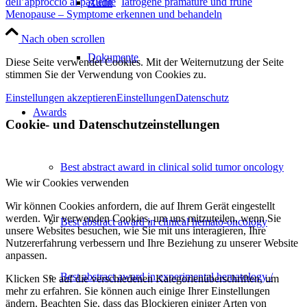
dell’approccio al paziente
Iatrogene prämature und frühe
Audit
Menopause – Symptome erkennen und behandeln
Nach oben scrollen
Dokumente
Diese Seite verwendet Cookies. Mit der Weiternutzung der Seite
stimmen Sie der Verwendung von Cookies zu.
Einstellungen akzeptieren
Einstellungen
Datenschutz
Awards
Cookie- und Datenschutzeinstellungen
Best abstract award in clinical solid tumor oncology
Wie wir Cookies verwenden
Wir können Cookies anfordern, die auf Ihrem Gerät eingestellt
werden. Wir verwenden Cookies, um uns mitzuteilen, wenn Sie
Best abstract award in clinical hemato-oncology
unsere Websites besuchen, wie Sie mit uns interagieren, Ihre
Nutzererfahrung verbessern und Ihre Beziehung zu unserer Website
anpassen.
Best abstract award in experimental hematology /
Klicken Sie auf die verschiedenen Kategorienüberschriften, um
mehr zu erfahren. Sie können auch einige Ihrer Einstellungen
ändern. Beachten Sie, dass das Blockieren einiger Arten von