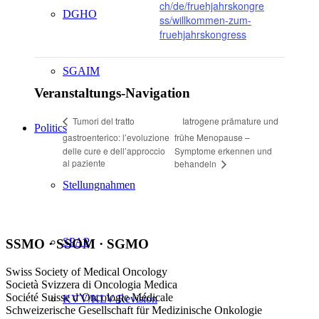
ch/de/fruehjahrskongre
DGHO
ss/willkommen-zum-
fruehjahrskongress
SGAIM
Veranstaltungs-Navigation
Iatrogene prämature und
Tumori del tratto
Politics
gastroenterico: l’evoluzione
frühe Menopause –
delle cure e dell’approccio
Symptome erkennen und
al paziente
behandeln
Stellungnahmen
SPAP
SSMO · SSOM · SGMO
Swiss Society of Medical Oncology
Società Svizzera di Oncologia Medica
Société Suisse d’Oncologie Médicale
KVV/KLV-Revision
Schweizerische Gesellschaft für Medizinische Onkologie