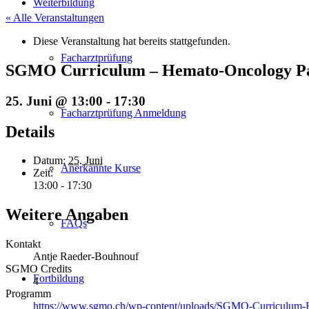
Weiterbildung
« Alle Veranstaltungen
Diese Veranstaltung hat bereits stattgefunden.
Facharztprüfung
SGMO Curriculum – Hemato-Oncology Pa
25. Juni @ 13:00
-
17:30
Facharztprüfung Anmeldung
Details
Datum:
25. Juni
Anerkannte Kurse
Zeit:
13:00 - 17:30
Weitere Angaben
FAQs
Kontakt
Antje Raeder-Bouhnouf
SGMO Credits
Fortbildung
4
Programm
https://www.sgmo.ch/wp-content/uploads/SGMO-Curriculum-