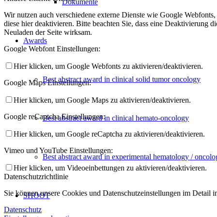
Dokumente
Wir nutzen auch verschiedene externe Dienste wie Google Webfonts,
diese hier deaktivieren. Bitte beachten Sie, dass eine Deaktivierung
Neuladen der Seite wirksam.
Awards
Google Webfont Einstellungen:
Hier klicken, um Google Webfonts zu aktivieren/deaktivieren.
Best abstract award in clinical solid tumor oncology
Google Maps Einstellungen:
Hier klicken, um Google Maps zu aktivieren/deaktivieren.
Google reCaptcha Einstellungen:
Best abstract award in clinical hemato-oncology
Hier klicken, um Google reCaptcha zu aktivieren/deaktivieren.
Vimeo und YouTube Einstellungen:
Best abstract award in experimental hematology / oncolo
Hier klicken, um Videoeinbettungen zu aktivieren/deaktivieren.
Datenschutzrichtlinie
Sie können unsere Cookies und Datenschutzeinstellungen im Detail in
SHOOT
Datenschutz