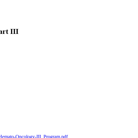
rt III
Hemato-Oncology-III_Program.pdf