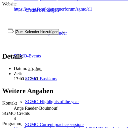
Website
https://www.fomf.ch/partnerforum/sgmo/all
Credits beantragen
Zum Kalender hinzufügen
Veranstaltungskalender
Details
SGMO-Events
Datum:
25. Juni
Zeit:
SGMO Basiskurs
13:00 - 17:30
Weitere Angaben
SGMO Highlights of the year
Kontakt
Antje Raeder-Bouhnouf
SGMO Credits
4
Programm
SGMO Current practice sessions