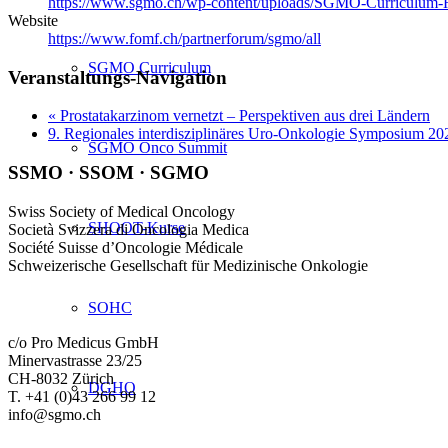
https://www.sgmo.ch/wp-content/uploads/SGMO-Curriculum-
Website
https://www.fomf.ch/partnerforum/sgmo/all
SGMO Curriculum
Veranstaltungs-Navigation
«
Prostatakarzinom vernetzt – Perspektiven aus drei Ländern
9. Regionales interdisziplinäres Uro-Onkologie Symposium 2
SGMO Onco Summit
SSMO · SSOM · SGMO
Swiss Society of Medical Oncology
SHOOT-Kurse
Società Svizzera di Oncologia Medica
Société Suisse d’Oncologie Médicale
Schweizerische Gesellschaft für Medizinische Onkologie
SOHC
c/o Pro Medicus GmbH
Minervastrasse 23/25
CH-8032 Zürich
DGHO
T. +41 (0)43 266 99 12
info@sgmo.ch