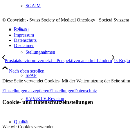
SGAIM
© Copyright - Swiss Society of Medical Oncology · Società Svizzera
Politics
Kontakt
Impressum
Datenschutz
Disclaimer
Stellungnahmen
Prostatakarzinom vernetzt – Perspektiven aus drei Ländern
9. Regi
Nach oben scrollen
SPAP
Diese Seite verwendet Cookies. Mit der Weiternutzung der Seite st
Einstellungen akzeptieren
Einstellungen
Datenschutz
KVV/KLV-Revision
Cookie- und Datenschutzeinstellungen
Qualität
Wie wir Cookies verwenden