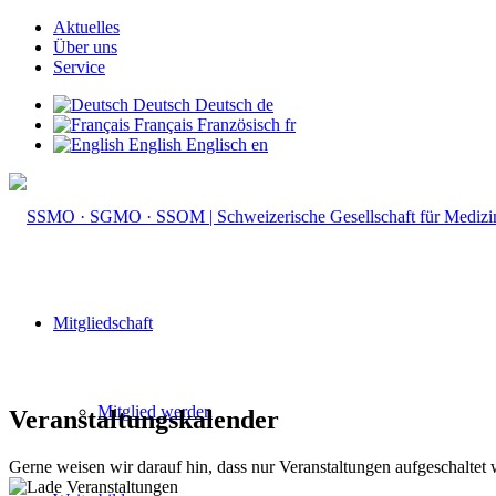
Aktuelles
Über uns
Service
Deutsch
Deutsch
de
Français
Französisch
fr
English
Englisch
en
Mitgliedschaft
Mitglied werden
Veranstaltungskalender
Gerne weisen wir darauf hin, dass nur Veranstaltungen aufgeschaltet 