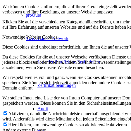
Wir können Cookies anfordern, die auf Ihrem Gerät eingestellt werde
verbessern und Ihre Beziehung zu unserer Website anpassen.
proQura
Klicken Sie auf die verschiedenen Kategorienüberschriften, um mehr 
auf Ihre Erfahrung auf unseren Websites und auf die Dienste haben k
Notwendige Website Cookies
Swiss Cancer Network
Diese Cookies sind unbedingt erforderlich, um Ihnen die auf unserer
Da diese Cookies für die auf unserer Webseite verfügbaren Dienste 
Liste der Zertifizierte Institutionen
jederzeit blockieren oder löschen, indem Sie Ihre Browsereinstellung
abzulehnen, wenn Sie unsere Website erneut besuchen.
Wir respektieren es voll und ganz, wenn Sie Cookies ablehnen möchte
speichern. Sie können sich jederzeit abmelden oder andere Cookies z
Zertifikat beantragen
Domain entfernt.
Wir stellen Ihnen eine Liste der von Ihrem Computer auf unserer D
gespeichert werden. Diese können Sie in den Sicherheitseinstellunge
Audit
Aktivieren, damit die Nachrichtenleiste dauerhaft ausgeblendet w
wird. Andernfalls wird diese Mitteilung bei jedem Seitenladen eingeb
Hier klicken, um notwendige Cookies zu aktivieren/deaktivieren.
Andere externe Dienste