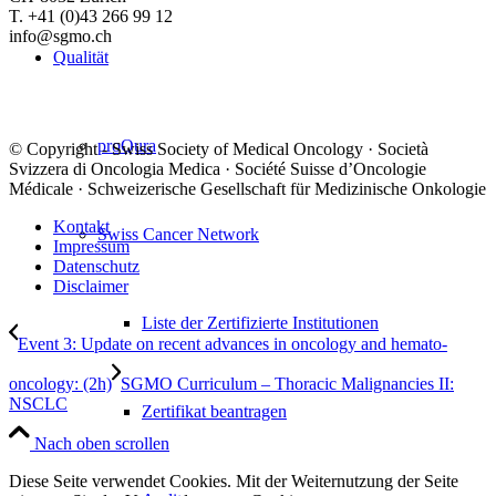
T. +41 (0)43 266 99 12
info@sgmo.ch
Qualität
proQura
© Copyright - Swiss Society of Medical Oncology · Società
Svizzera di Oncologia Medica · Société Suisse d’Oncologie
Médicale · Schweizerische Gesellschaft für Medizinische Onkologie
Kontakt
Swiss Cancer Network
Impressum
Datenschutz
Disclaimer
Liste der Zertifizierte Institutionen
Event 3: Update on recent advances in oncology and hemato-
oncology: (2h)
SGMO Curriculum – Thoracic Malignancies II:
NSCLC
Zertifikat beantragen
Nach oben scrollen
Diese Seite verwendet Cookies. Mit der Weiternutzung der Seite