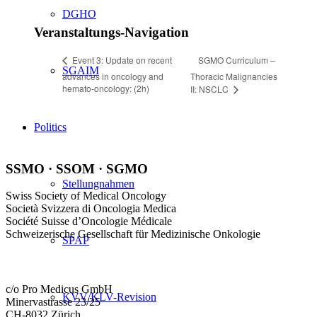
DGHO
Veranstaltungs-Navigation
SGMO Curriculum –
Event 3: Update on recent
SGAIM
advances in oncology and
Thoracic Malignancies
hemato-oncology: (2h)
II: NSCLC
Politics
SSMO · SSOM · SGMO
Stellungnahmen
Swiss Society of Medical Oncology
Società Svizzera di Oncologia Medica
Société Suisse d’Oncologie Médicale
Schweizerische Gesellschaft für Medizinische Onkologie
SPAP
c/o Pro Medicus GmbH
KVV/KLV-Revision
Minervastrasse 23/25
CH-8032 Zürich