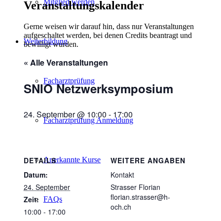
Mitglied werden
Veranstaltungskalender
Gerne weisen wir darauf hin, dass nur Veranstaltungen
aufgeschaltet werden, bei denen Credits beantragt und
Weiterbildung
bewilligt wurden.
« Alle Veranstaltungen
Facharztprüfung
SNIO Netzwerksymposium
24. September @ 10:00
-
17:00
Facharztprüfung Anmeldung
Anerkannte Kurse
DETAILS
WEITERE ANGABEN
Datum:
Kontakt
24. September
Strasser Florian
florian.strasser@h-
Zeit:
FAQs
och.ch
10:00 - 17:00