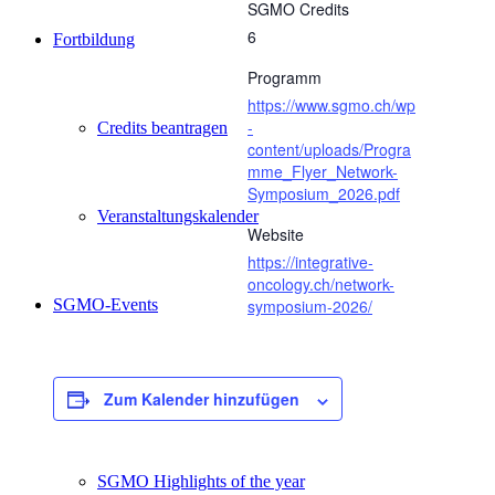
SGMO Credits
6
Fortbildung
Programm
https://www.sgmo.ch/wp
-
Credits beantragen
content/uploads/Progra
mme_Flyer_Network-
Symposium_2026.pdf
Veranstaltungskalender
Website
https://integrative-
oncology.ch/network-
SGMO-Events
symposium-2026/
SGMO Basiskurs
Zum Kalender hinzufügen
SGMO Highlights of the year