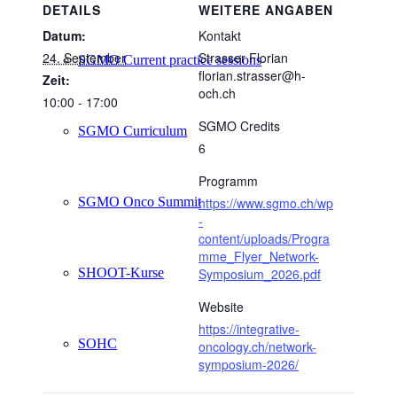
DETAILS
WEITERE ANGABEN
Datum:
Kontakt
24. September
Strasser Florian
SGMO Current practice sessions
florian.strasser@h-
Zeit:
och.ch
10:00 - 17:00
SGMO Credits
SGMO Curriculum
6
Programm
SGMO Onco Summit
https://www.sgmo.ch/wp
-
content/uploads/Progra
mme_Flyer_Network-
SHOOT-Kurse
Symposium_2026.pdf
Website
https://integrative-
SOHC
oncology.ch/network-
symposium-2026/