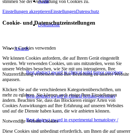
Audit
stimmen Sie der Verwendung von Cookies zu.
Einstellungen akzeptieren
Einstellungen
Datenschutz
Cookie- und Datenschutzeinstellungen
Dokumente
Wie wir Cookies verwenden
Awards
Wir können Cookies anfordern, die auf Ihrem Gerät eingestellt
werden. Wir verwenden Cookies, um uns mitzuteilen, wenn Sie
unsere Websites besuchen, wie Sie mit uns interagieren, Ihre
Best abstract award in clinical solid tumor oncology
Nutzererfahrung verbessern und Ihre Beziehung zu unserer Website
anpassen.
Klicken Sie auf die verschiedenen Kategorienüberschriften, um
mehr zu erfahren. Sie können auch einige Ihrer Einstellungen
Best abstract award in clinical hemato-oncology
ändern. Beachten Sie, dass das Blockieren einiger Arten von
Cookies Auswirkungen auf Ihre Erfahrung auf unseren Websites
und auf die Dienste haben kann, die wir anbieten können.
Best abstract award in experimental hematology /
Notwendige Website Cookies
Diese Cookies sind unbedingt erforderlich, um Ihnen die auf unserer