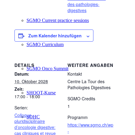
des-pathologies-
digestives
SGMO Current practice sessions
Zum Kalender hinzufügen
SGMO Curriculum
DETAILS
WEITERE ANGABEN
SGMO Onco Summit
Datum:
Kontakt
10. Oktober 2028
Centre La Tour des
Pathologies Digestives
Zeit:
SHOOT-Kurse
17:00 - 18:00
SGMO Credits
1
Serien:
Colloque
SOHC
Programm
pluridisciplinaire
https://www.sgmo.ch/wp
d’oncologie digestive:
-
cas cliniques et revue