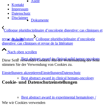
Audit
Kontakt
Impressum
Datenschutz
Disclaimer
Dokumente
Colloque pluridisciplinaire d’oncologie digestive: cas cliniques et
revue de la littérature
Colloque pluridisciplinaire d’oncologie
Awards
digestive: cas cliniques et revue de la littérature
Nach oben scrollen
Best abstract award in clinical solid tumor oncology
Diese Seite verwendet Cookies. Mit der Weiternutzung der Seite
stimmen Sie der Verwendung von Cookies zu.
Einstellungen akzeptieren
Einstellungen
Datenschutz
Best abstract award in clinical hemato-oncology
Cookie- und Datenschutzeinstellungen
Best abstract award in experimental hematology /
Wie wir Cookies verwenden