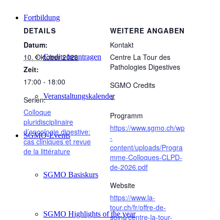
Fortbildung
DETAILS
WEITERE ANGABEN
Datum:
Kontakt
10. Oktober 2028
Centre La Tour des
Credits beantragen
Pathologies Digestives
Zeit:
17:00 - 18:00
SGMO Credits
Veranstaltungskalender
1
Serien:
Colloque
Programm
pluridisciplinaire
https://www.sgmo.ch/wp
d’oncologie digestive:
SGMO-Events
-
cas cliniques et revue
content/uploads/Progra
de la littérature
mme-Colloques-CLPD-
de-2026.pdf
SGMO Basiskurs
Website
https://www.la-
tour.ch/fr/offre-de-
SGMO Highlights of the year
soins/centre-la-tour-