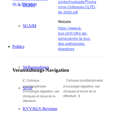
content/uploads/Progra
de la littérature
DGHO
mme-Colloques-CLPD-
de-2026.pdf
Website
SGAIM
https://www.la-
tour.ch/fr/offre-de-
soins/centre-la-tour-
des-pathologies-
Politics
digestives
Stellungnahmen
Veranstaltungs-Navigation
Colloque pluridisciplinaire
Colloque
pluridisciplinaire
d’oncologie digestive: cas
SPAP
d’oncologie digestive: cas
cliniques et revue de la
littérature
cliniques et revue de la
littérature
KVV/KLV-Revision