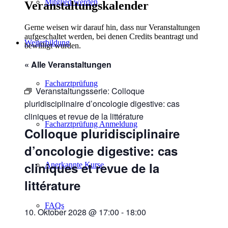
Mitglied werden
Veranstaltungskalender
Gerne weisen wir darauf hin, dass nur Veranstaltungen
aufgeschaltet werden, bei denen Credits beantragt und
Weiterbildung
bewilligt wurden.
« Alle Veranstaltungen
Facharztprüfung
Veranstaltungsserie:
Colloque
pluridisciplinaire d’oncologie digestive: cas
cliniques et revue de la littérature
Facharztprüfung Anmeldung
Colloque pluridisciplinaire
d’oncologie digestive: cas
cliniques et revue de la
Anerkannte Kurse
littérature
FAQs
10. Oktober 2028 @ 17:00
-
18:00