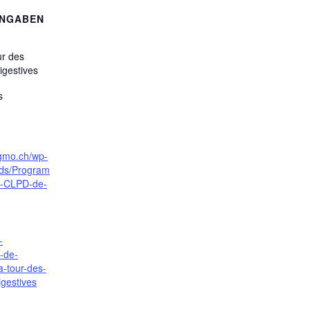
ANGABEN
ur des
igestives
s
sgmo.ch/wp-
ads/Program
s-CLPD-de-
-
e-de-
a-tour-des-
igestives