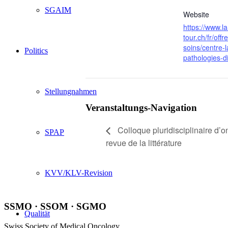
SGAIM
Website
https://www.la
tour.ch/fr/offr
soins/centre-l
Politics
pathologies-d
Stellungnahmen
Veranstaltungs-Navigation
Colloque pluridisciplinaire d’o
SPAP
revue de la littérature
KVV/KLV-Revision
SSMO · SSOM · SGMO
Qualität
Swiss Society of Medical Oncology