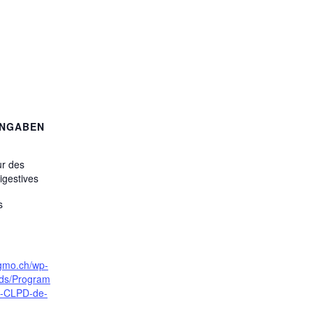
ANGABEN
ur des
igestives
s
sgmo.ch/wp-
ads/Program
s-CLPD-de-