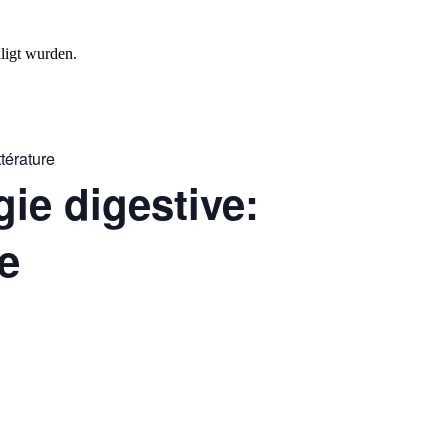
ligt wurden.
ttérature
gie digestive:
re