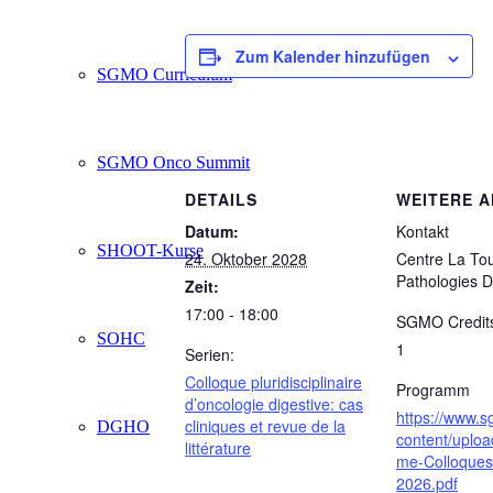
Zum Kalender hinzufügen
SGMO Curriculum
SGMO Onco Summit
DETAILS
WEITERE 
Datum:
Kontakt
SHOOT-Kurse
24. Oktober 2028
Centre La To
Pathologies D
Zeit:
17:00 - 18:00
SGMO Credit
SOHC
1
Serien:
Colloque pluridisciplinaire
Programm
d’oncologie digestive: cas
https://www.
cliniques et revue de la
DGHO
content/uplo
littérature
me-Colloque
2026.pdf