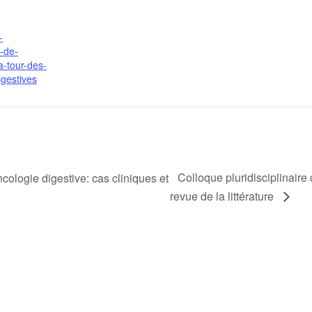
-
e-de-
a-tour-des-
igestives
Colloque pluridisciplinaire 
ncologie digestive: cas cliniques et
revue de la littérature