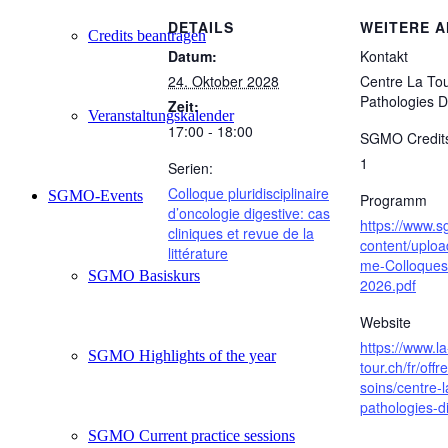
DETAILS
WEITERE 
Credits beantragen
Datum:
Kontakt
24. Oktober 2028
Centre La To
Pathologies D
Zeit:
Veranstaltungskalender
17:00 - 18:00
SGMO Credit
1
Serien:
Colloque pluridisciplinaire
SGMO-Events
Programm
d’oncologie digestive: cas
https://www.
cliniques et revue de la
content/uplo
littérature
me-Colloque
SGMO Basiskurs
2026.pdf
Website
https://www.la
SGMO Highlights of the year
tour.ch/fr/offr
soins/centre-l
pathologies-d
SGMO Current practice sessions