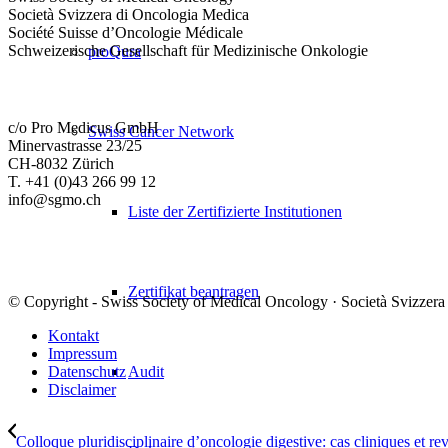
Società Svizzera di Oncologia Medica
Société Suisse d’Oncologie Médicale
Schweizerische Gesellschaft für Medizinische Onkologie
proQura
c/o Pro Medicus GmbH
Swiss Cancer Network
Minervastrasse 23/25
CH-8032 Zürich
T. +41 (0)43 266 99 12
info@sgmo.ch
Liste der Zertifizierte Institutionen
Zertifikat beantragen
© Copyright - Swiss Society of Medical Oncology · Società Svizzera
Kontakt
Impressum
Audit
Datenschutz
Disclaimer
Colloque pluridisciplinaire d’oncologie digestive: cas cliniques et revu