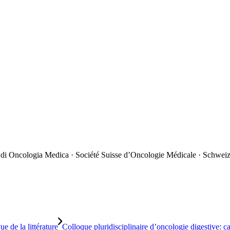
 di Oncologia Medica · Société Suisse d’Oncologie Médicale · Schweiz
e de la littérature
Colloque pluridisciplinaire d’oncologie digestive: cas