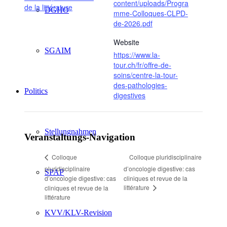
content/uploads/Progra
de la littérature
DGHO
mme-Colloques-CLPD-
de-2026.pdf
Website
SGAIM
https://www.la-
tour.ch/fr/offre-de-
soins/centre-la-tour-
des-pathologies-
Politics
digestives
Stellungnahmen
Veranstaltungs-Navigation
Colloque pluridisciplinaire
Colloque
pluridisciplinaire
d’oncologie digestive: cas
SPAP
d’oncologie digestive: cas
cliniques et revue de la
littérature
cliniques et revue de la
littérature
KVV/KLV-Revision