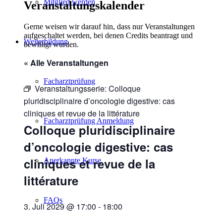
Mitglied werden
Veranstaltungskalender
Gerne weisen wir darauf hin, dass nur Veranstaltungen
aufgeschaltet werden, bei denen Credits beantragt und
Weiterbildung
bewilligt wurden.
« Alle Veranstaltungen
Facharztprüfung
Veranstaltungsserie:
Colloque
pluridisciplinaire d’oncologie digestive: cas
cliniques et revue de la littérature
Facharztprüfung Anmeldung
Colloque pluridisciplinaire
d’oncologie digestive: cas
cliniques et revue de la
Anerkannte Kurse
littérature
FAQs
3. Juli 2029 @ 17:00
-
18:00