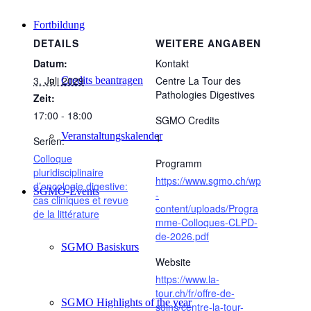
Fortbildung
DETAILS
WEITERE ANGABEN
Datum:
Kontakt
3. Juli 2029
Centre La Tour des
Credits beantragen
Pathologies Digestives
Zeit:
17:00 - 18:00
SGMO Credits
Veranstaltungskalender
1
Serien:
Colloque
Programm
pluridisciplinaire
https://www.sgmo.ch/wp
d’oncologie digestive:
SGMO-Events
-
cas cliniques et revue
content/uploads/Progra
de la littérature
mme-Colloques-CLPD-
de-2026.pdf
SGMO Basiskurs
Website
https://www.la-
tour.ch/fr/offre-de-
SGMO Highlights of the year
soins/centre-la-tour-