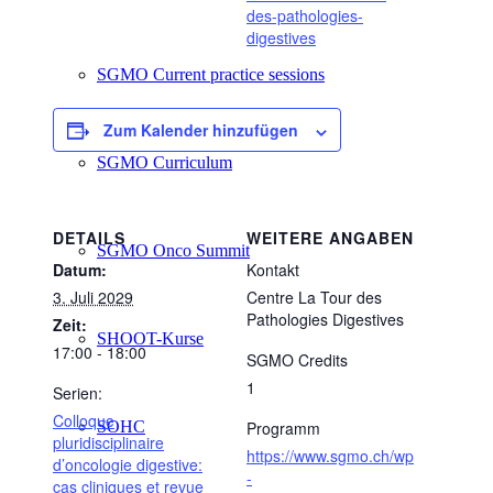
des-pathologies-
digestives
SGMO Current practice sessions
Zum Kalender hinzufügen
SGMO Curriculum
DETAILS
WEITERE ANGABEN
SGMO Onco Summit
Datum:
Kontakt
3. Juli 2029
Centre La Tour des
Pathologies Digestives
Zeit:
SHOOT-Kurse
17:00 - 18:00
SGMO Credits
1
Serien:
Colloque
SOHC
Programm
pluridisciplinaire
https://www.sgmo.ch/wp
d’oncologie digestive:
-
cas cliniques et revue