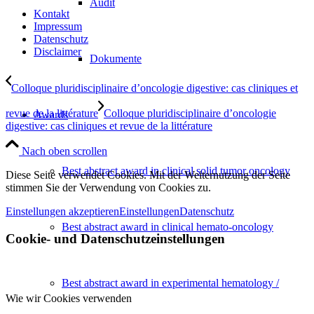
Audit
Kontakt
Impressum
Datenschutz
Disclaimer
Dokumente
Colloque pluridisciplinaire d’oncologie digestive: cas cliniques et
revue de la littérature
Colloque pluridisciplinaire d’oncologie
Awards
digestive: cas cliniques et revue de la littérature
Nach oben scrollen
Best abstract award in clinical solid tumor oncology
Diese Seite verwendet Cookies. Mit der Weiternutzung der Seite
stimmen Sie der Verwendung von Cookies zu.
Einstellungen akzeptieren
Einstellungen
Datenschutz
Best abstract award in clinical hemato-oncology
Cookie- und Datenschutzeinstellungen
Best abstract award in experimental hematology /
Wie wir Cookies verwenden