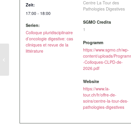
Centre La Tour des
Zeit:
Pathologies Digestives
17:00 - 18:00
SGMO Credits
Serien:
1
Colloque pluridisciplinaire
d’oncologie digestive: cas
Programm
cliniques et revue de la
https://www.sgmo.ch/wp-
littérature
Colloque pluridisciplinaire d’oncologie
content/uploads/Progra
digestive: cas cliniques et revue de la
-Colloques-CLPD-de-
littérature
2026.pdf
Website
https://www.la-
tour.ch/fr/offre-de-
soins/centre-la-tour-des-
pathologies-digestives