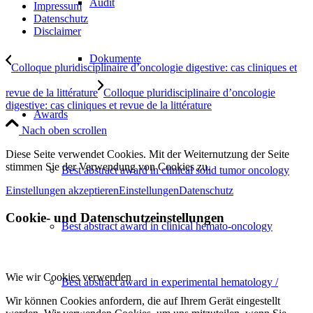
Audit
Impressum
Datenschutz
Disclaimer
Dokumente
Colloque pluridisciplinaire d’oncologie digestive: cas cliniques et
revue de la littérature
Colloque pluridisciplinaire d’oncologie
digestive: cas cliniques et revue de la littérature
Awards
Nach oben scrollen
Diese Seite verwendet Cookies. Mit der Weiternutzung der Seite
stimmen Sie der Verwendung von Cookies zu.
Best abstract award in clinical solid tumor oncology
Einstellungen akzeptieren
Einstellungen
Datenschutz
Cookie- und Datenschutzeinstellungen
Best abstract award in clinical hemato-oncology
Wie wir Cookies verwenden
Best abstract award in experimental hematology /
Wir können Cookies anfordern, die auf Ihrem Gerät eingestellt