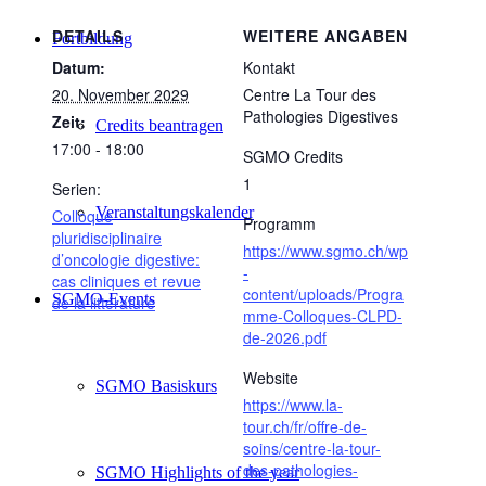
DETAILS
WEITERE ANGABEN
Fortbildung
Datum:
Kontakt
20. November 2029
Centre La Tour des
Pathologies Digestives
Zeit:
Credits beantragen
17:00 - 18:00
SGMO Credits
1
Serien:
Veranstaltungskalender
Colloque
Programm
pluridisciplinaire
https://www.sgmo.ch/wp
d’oncologie digestive:
-
cas cliniques et revue
content/uploads/Progra
SGMO-Events
de la littérature
mme-Colloques-CLPD-
de-2026.pdf
Website
SGMO Basiskurs
https://www.la-
tour.ch/fr/offre-de-
soins/centre-la-tour-
des-pathologies-
SGMO Highlights of the year