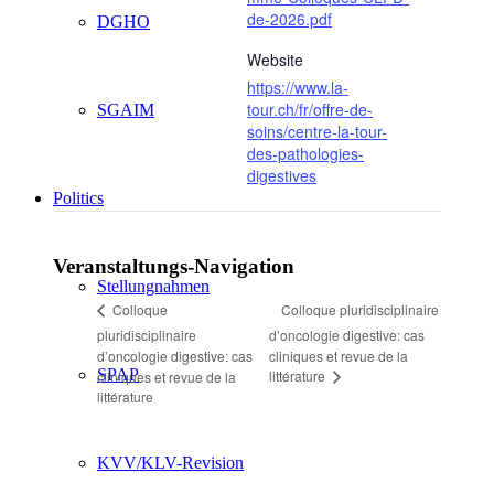
de-2026.pdf
DGHO
Website
https://www.la-
tour.ch/fr/offre-de-
SGAIM
soins/centre-la-tour-
des-pathologies-
digestives
Politics
Veranstaltungs-Navigation
Stellungnahmen
Colloque pluridisciplinaire
Colloque
pluridisciplinaire
d’oncologie digestive: cas
d’oncologie digestive: cas
cliniques et revue de la
SPAP
littérature
cliniques et revue de la
littérature
KVV/KLV-Revision