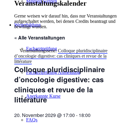
Mitglied werden
Veranstaltungskalender
Gerne weisen wir darauf hin, dass nur Veranstaltungen
aufgeschaltet werden, bei denen Credits beantragt und
Weiterbildung
bewilligt wurden.
« Alle Veranstaltungen
Facharztprüfung
Veranstaltungsserie:
Colloque pluridisciplinaire
d’oncologie digestive: cas cliniques et revue de la
littérature
Colloque pluridisciplinaire
Facharztprüfung Anmeldung
d’oncologie digestive: cas
cliniques et revue de la
Anerkannte Kurse
littérature
20. November 2029 @ 17:00
-
18:00
FAQs