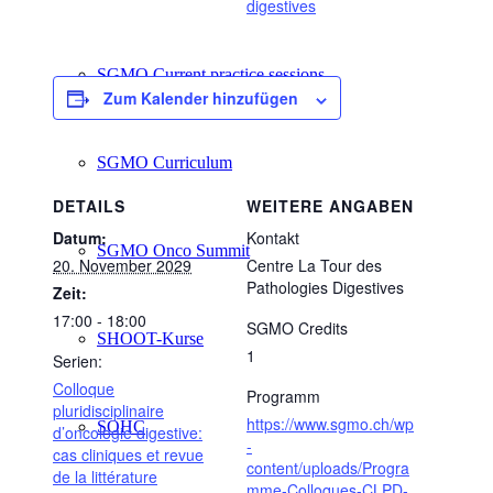
digestives
SGMO Current practice sessions
Zum Kalender hinzufügen
SGMO Curriculum
DETAILS
WEITERE ANGABEN
Datum:
Kontakt
SGMO Onco Summit
20. November 2029
Centre La Tour des
Pathologies Digestives
Zeit:
17:00 - 18:00
SGMO Credits
SHOOT-Kurse
1
Serien:
Colloque
Programm
pluridisciplinaire
https://www.sgmo.ch/wp
SOHC
d’oncologie digestive:
-
cas cliniques et revue
content/uploads/Progra
de la littérature
mme-Colloques-CLPD-