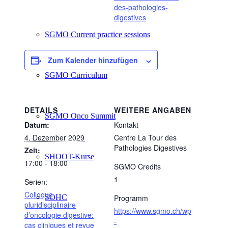
des-pathologies-
digestives
SGMO Current practice sessions
Zum Kalender hinzufügen
SGMO Curriculum
DETAILS
WEITERE ANGABEN
SGMO Onco Summit
Datum:
Kontakt
4. Dezember 2029
Centre La Tour des
Pathologies Digestives
Zeit:
SHOOT-Kurse
17:00 - 18:00
SGMO Credits
1
Serien:
Colloque
SOHC
Programm
pluridisciplinaire
https://www.sgmo.ch/wp
d’oncologie digestive:
-
cas cliniques et revue