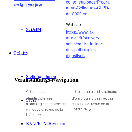
content/uploads/Progra
de la littérature
DGHO
mme-Colloques-CLPD-
de-2026.pdf
Website
SGAIM
https://www.la-
tour.ch/fr/offre-de-
soins/centre-la-tour-
des-pathologies-
Politics
digestives
Stellungnahmen
Veranstaltungs-Navigation
Colloque pluridisciplinaire
Colloque
pluridisciplinaire
d’oncologie digestive: cas
SPAP
d’oncologie digestive: cas
cliniques et revue de la
littérature
cliniques et revue de la
littérature
KVV/KLV-Revision