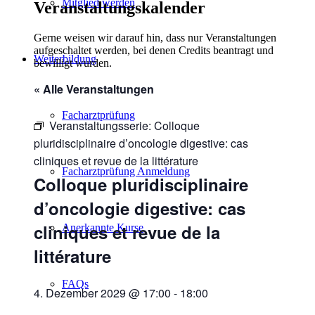
Mitglied werden
Veranstaltungskalender
Gerne weisen wir darauf hin, dass nur Veranstaltungen
aufgeschaltet werden, bei denen Credits beantragt und
Weiterbildung
bewilligt wurden.
« Alle Veranstaltungen
Facharztprüfung
Veranstaltungsserie:
Colloque
pluridisciplinaire d’oncologie digestive: cas
cliniques et revue de la littérature
Facharztprüfung Anmeldung
Colloque pluridisciplinaire
d’oncologie digestive: cas
cliniques et revue de la
Anerkannte Kurse
littérature
FAQs
4. Dezember 2029 @ 17:00
-
18:00