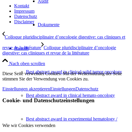
Audit
Kontakt
Impressum
Datenschutz
Disclaimer
Dokumente
Colloque pluridisciplinaire d’oncologie digestive: cas cliniques et
revue de la littérature
Colloque pluridisciplinaire d’oncologie
Awards
digestive: cas cliniques et revue de la littérature
Nach oben scrollen
Best abstract award in clinical solid tumor oncology
Diese Seite verwendet Cookies. Mit der Weiternutzung der Seite
stimmen Sie der Verwendung von Cookies zu.
Einstellungen akzeptieren
Einstellungen
Datenschutz
Best abstract award in clinical hemato-oncology
Cookie- und Datenschutzeinstellungen
Best abstract award in experimental hematology /
Wie wir Cookies verwenden