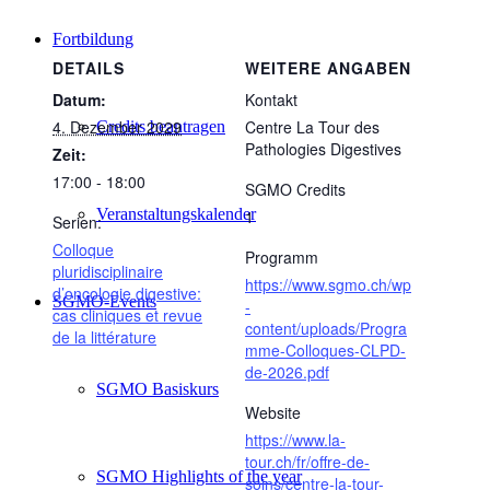
Fortbildung
DETAILS
WEITERE ANGABEN
Datum:
Kontakt
4. Dezember 2029
Centre La Tour des
Credits beantragen
Pathologies Digestives
Zeit:
17:00 - 18:00
SGMO Credits
Veranstaltungskalender
1
Serien:
Colloque
Programm
pluridisciplinaire
https://www.sgmo.ch/wp
d’oncologie digestive:
SGMO-Events
-
cas cliniques et revue
content/uploads/Progra
de la littérature
mme-Colloques-CLPD-
de-2026.pdf
SGMO Basiskurs
Website
https://www.la-
tour.ch/fr/offre-de-
SGMO Highlights of the year
soins/centre-la-tour-