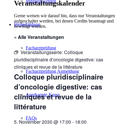
Mitglied werden
Veranstaltungskalender
Gerne weisen wir darauf hin, dass nur Veranstaltungen
aufgeschaltet werden, bei denen Credits beantragt und
Weiterbildung
bewilligt wurden.
« Alle Veranstaltungen
Facharztprüfung
Veranstaltungsserie:
Colloque
pluridisciplinaire d’oncologie digestive: cas
cliniques et revue de la littérature
Facharztprüfung Anmeldung
Colloque pluridisciplinaire
d’oncologie digestive: cas
cliniques et revue de la
Anerkannte Kurse
littérature
FAQs
5. November 2030 @ 17:00
-
18:00