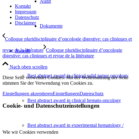
Audit
Kontakt
Impressum
Datenschutz
Disclaimer
Dokumente
Colloque pluridisciplinaire d’oncologie digestive: cas cliniques et
revue de la littérature
Colloque pluridisciplinaire d’oncologie
Awards
digestive: cas cliniques et revue de la littérature
Nach oben scrollen
Best abstract award in clinical solid tumor oncology
Diese Seite verwendet Cookies. Mit der Weiternutzung der Seite
stimmen Sie der Verwendung von Cookies zu.
Einstellungen akzeptieren
Einstellungen
Datenschutz
Best abstract award in clinical hemato-oncology
Cookie- und Datenschutzeinstellungen
Best abstract award in experimental hematology /
Wie wir Cookies verwenden