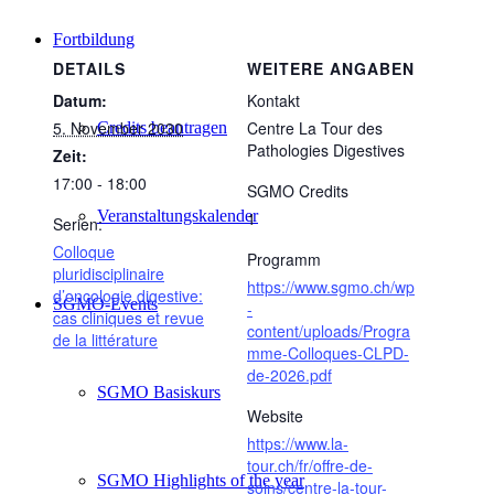
Fortbildung
DETAILS
WEITERE ANGABEN
Datum:
Kontakt
5. November 2030
Centre La Tour des
Credits beantragen
Pathologies Digestives
Zeit:
17:00 - 18:00
SGMO Credits
Veranstaltungskalender
1
Serien:
Colloque
Programm
pluridisciplinaire
https://www.sgmo.ch/wp
d’oncologie digestive:
SGMO-Events
-
cas cliniques et revue
content/uploads/Progra
de la littérature
mme-Colloques-CLPD-
de-2026.pdf
SGMO Basiskurs
Website
https://www.la-
tour.ch/fr/offre-de-
SGMO Highlights of the year
soins/centre-la-tour-