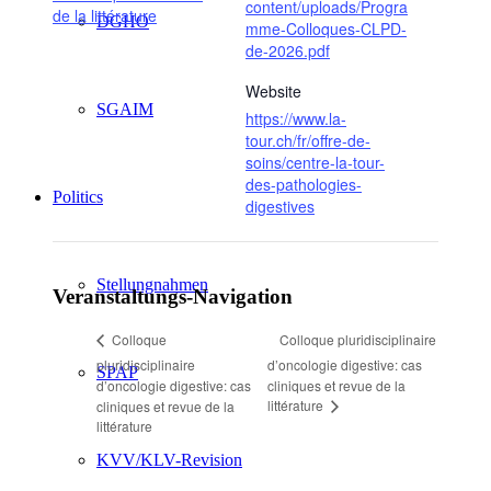
content/uploads/Progra
de la littérature
DGHO
mme-Colloques-CLPD-
de-2026.pdf
Website
SGAIM
https://www.la-
tour.ch/fr/offre-de-
soins/centre-la-tour-
des-pathologies-
Politics
digestives
Stellungnahmen
Veranstaltungs-Navigation
Colloque pluridisciplinaire
Colloque
pluridisciplinaire
d’oncologie digestive: cas
SPAP
d’oncologie digestive: cas
cliniques et revue de la
littérature
cliniques et revue de la
littérature
KVV/KLV-Revision