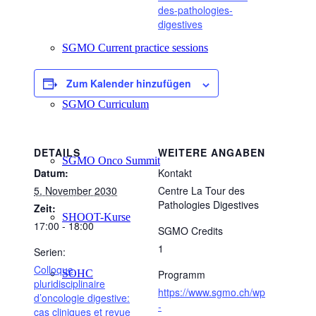
des-pathologies-
digestives
SGMO Current practice sessions
Zum Kalender hinzufügen
SGMO Curriculum
DETAILS
WEITERE ANGABEN
SGMO Onco Summit
Datum:
Kontakt
5. November 2030
Centre La Tour des
Pathologies Digestives
Zeit:
SHOOT-Kurse
17:00 - 18:00
SGMO Credits
1
Serien:
Colloque
SOHC
Programm
pluridisciplinaire
https://www.sgmo.ch/wp
d’oncologie digestive:
-
cas cliniques et revue