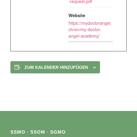
-request.pdf
Website
https://mydoctorangel.
ch/en/my-doctor-
angel-academy/
ZUM KALENDER HINZUFÜGEN
SSMO · SSOM · SGMO