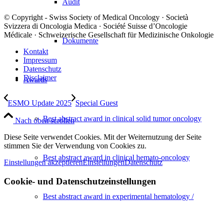
Audit
© Copyright - Swiss Society of Medical Oncology · Società
Svizzera di Oncologia Medica · Société Suisse d’Oncologie
Médicale · Schweizerische Gesellschaft für Medizinische Onkologie
Dokumente
Kontakt
Impressum
Datenschutz
Disclaimer
Awards
ESMO Update 2025
Special Guest
Best abstract award in clinical solid tumor oncology
Nach oben scrollen
Diese Seite verwendet Cookies. Mit der Weiternutzung der Seite
stimmen Sie der Verwendung von Cookies zu.
Best abstract award in clinical hemato-oncology
Einstellungen akzeptieren
Einstellungen
Datenschutz
Cookie- und Datenschutzeinstellungen
Best abstract award in experimental hematology /