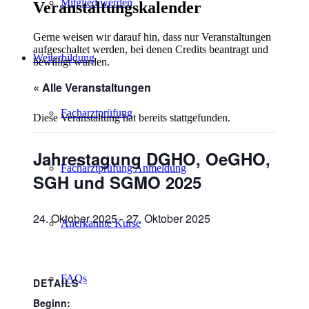
Mitglied werden
Veranstaltungskalender
Gerne weisen wir darauf hin, dass nur Veranstaltungen
aufgeschaltet werden, bei denen Credits beantragt und
Weiterbildung
bewilligt wurden.
« Alle Veranstaltungen
Facharztprüfung
Diese Veranstaltung hat bereits stattgefunden.
Jahrestagung DGHO, OeGHO,
Facharztprüfung Anmeldung
SGH und SGMO 2025
24. Oktober 2025
-
27. Oktober 2025
Anerkannte Kurse
FAQs
DETAILS
Beginn: