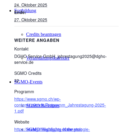
24. Oktober 2025
Fortbildung
Ende:
27. Oktober 2025
Credits beantragen
WEITERE ANGABEN
Kontakt
DGHO Service GmbH, jahrestagung2025@dgho-
Veranstaltungskalender
service.de
SGMO Credits
32
SGMO-Events
Programm
https://www.sgmo.ch/wp-
content/uploads/Programm_Jahrestagung-2025-
SGMO Basiskurs
1.pdf
Website
https://www.jahrestagung-haematologie-
SGMO Highlights of the year