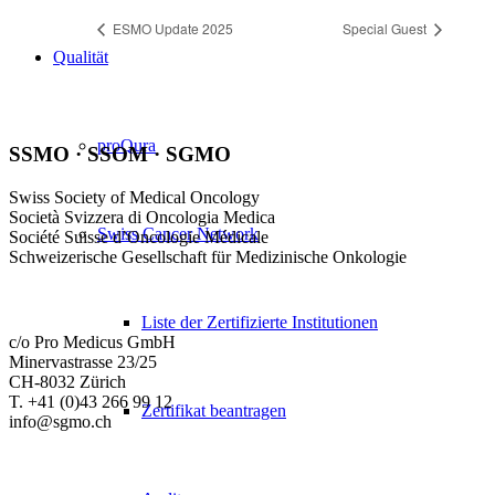
ESMO Update 2025
Special Guest
Qualität
proQura
SSMO · SSOM · SGMO
Swiss Society of Medical Oncology
Società Svizzera di Oncologia Medica
Swiss Cancer Network
Société Suisse d’Oncologie Médicale
Schweizerische Gesellschaft für Medizinische Onkologie
Liste der Zertifizierte Institutionen
c/o Pro Medicus GmbH
Minervastrasse 23/25
CH-8032 Zürich
T. +41 (0)43 266 99 12
Zertifikat beantragen
info@sgmo.ch