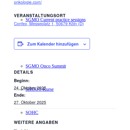
onkologie.com/
VERANSTALTUNGSORT
SGMO Current practice sessions
Confex, Messeplatz 1, 50679 Köln (D)
SGMO Curriculum
Zum Kalender hinzufügen
SGMO Onco Summit
DETAILS
Beginn:
24. Oktober 2025
SHOOT-Kurse
Ende:
27. Oktober 2025
SOHC
WEITERE ANGABEN