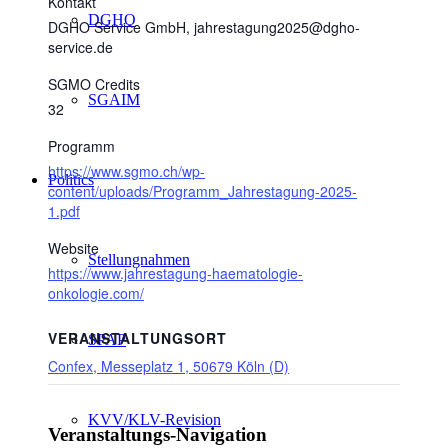
Kontakt
DGHO
DGHO Service GmbH, jahrestagung2025@dgho-
service.de
SGMO Credits
SGAIM
32
Programm
https://www.sgmo.ch/wp-
Politics
content/uploads/Programm_Jahrestagung-2025-
1.pdf
Website
Stellungnahmen
https://www.jahrestagung-haematologie-
onkologie.com/
VERANSTALTUNGSORT
SPAP
Confex, Messeplatz 1, 50679 Köln (D)
KVV/KLV-Revision
Veranstaltungs-Navigation