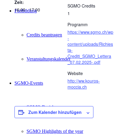
Zeit:
SGMO Credits
16:00 - 17:00
Fortbildung
1
Programm
https://www.sgmo.ch/wp
Credits beantragen
-
content/uploads/Richies
ta-
Crediti_SGMO_Lettera
Veranstaltungskalender
_07.02.2025-.pdf
Website
http://ww.kouros-
SGMO-Events
moccia.ch
SGMO Basiskurs
Zum Kalender hinzufügen
SGMO Highlights of the year