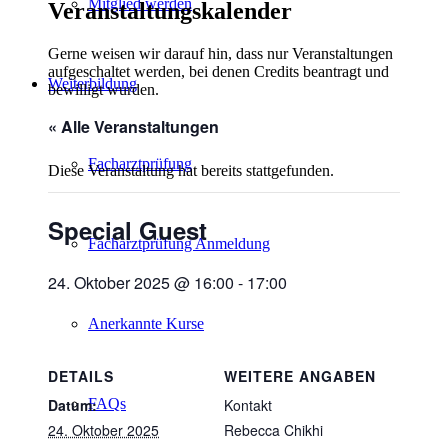
Mitglied werden
Veranstaltungskalender
Gerne weisen wir darauf hin, dass nur Veranstaltungen
aufgeschaltet werden, bei denen Credits beantragt und
Weiterbildung
bewilligt wurden.
« Alle Veranstaltungen
Facharztprüfung
Diese Veranstaltung hat bereits stattgefunden.
Special Guest
Facharztprüfung Anmeldung
24. Oktober 2025 @ 16:00
-
17:00
Anerkannte Kurse
DETAILS
WEITERE ANGABEN
FAQs
Datum:
Kontakt
24. Oktober 2025
Rebecca Chikhi