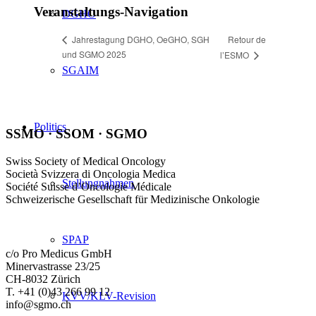
Veranstaltungs-Navigation
DGHO
Retour de
Jahrestagung DGHO, OeGHO, SGH
und SGMO 2025
l’ESMO
SGAIM
Politics
SSMO · SSOM · SGMO
Swiss Society of Medical Oncology
Società Svizzera di Oncologia Medica
Stellungnahmen
Société Suisse d’Oncologie Médicale
Schweizerische Gesellschaft für Medizinische Onkologie
SPAP
c/o Pro Medicus GmbH
Minervastrasse 23/25
CH-8032 Zürich
T. +41 (0)43 266 99 12
KVV/KLV-Revision
info@sgmo.ch