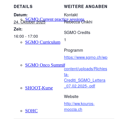
DETAILS
WEITERE ANGABEN
Datum:
Kontakt
SGMO Current practice sessions
24. Oktober 2025
Rebecca Chikhi
Zeit:
SGMO Credits
16:00 - 17:00
1
SGMO Curriculum
Programm
https://www.sgmo.ch/wp
-
SGMO Onco Summit
content/uploads/Richies
ta-
Crediti_SGMO_Lettera
_07.02.2025-.pdf
SHOOT-Kurse
Website
http://ww.kouros-
moccia.ch
SOHC