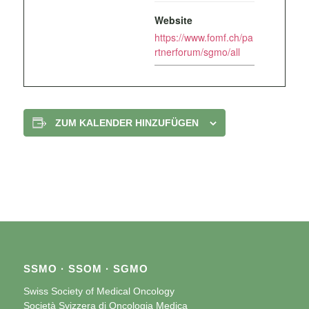
Website
https://www.fomf.ch/pa
rtnerforum/sgmo/all
ZUM KALENDER HINZUFÜGEN
SSMO · SSOM · SGMO
Swiss Society of Medical Oncology
Società Svizzera di Oncologia Medica