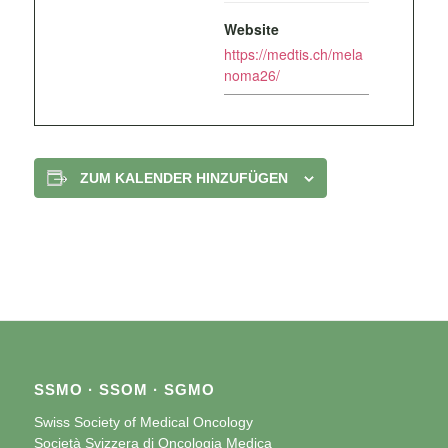
Website
https://medtis.ch/mela
noma26/
ZUM KALENDER HINZUFÜGEN
SSMO · SSOM · SGMO
Swiss Society of Medical Oncology
Società Svizzera di Oncologia Medica