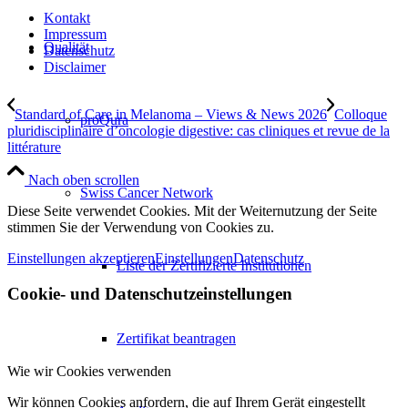
Kontakt
Impressum
Qualität
Datenschutz
Disclaimer
Standard of Care in Melanoma – Views & News 2026
Colloque
proQura
pluridisciplinaire d’oncologie digestive: cas cliniques et revue de la
littérature
Nach oben scrollen
Swiss Cancer Network
Diese Seite verwendet Cookies. Mit der Weiternutzung der Seite
stimmen Sie der Verwendung von Cookies zu.
Einstellungen akzeptieren
Einstellungen
Datenschutz
Liste der Zertifizierte Institutionen
Cookie- und Datenschutzeinstellungen
Zertifikat beantragen
Wie wir Cookies verwenden
Wir können Cookies anfordern, die auf Ihrem Gerät eingestellt