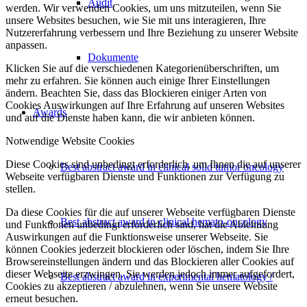
Audit
werden. Wir verwenden Cookies, um uns mitzuteilen, wenn Sie
unsere Websites besuchen, wie Sie mit uns interagieren, Ihre
Nutzererfahrung verbessern und Ihre Beziehung zu unserer Website
anpassen.
Dokumente
Klicken Sie auf die verschiedenen Kategorienüberschriften, um
mehr zu erfahren. Sie können auch einige Ihrer Einstellungen
ändern. Beachten Sie, dass das Blockieren einiger Arten von
Cookies Auswirkungen auf Ihre Erfahrung auf unseren Websites
Awards
und auf die Dienste haben kann, die wir anbieten können.
Notwendige Website Cookies
Diese Cookies sind unbedingt erforderlich, um Ihnen die auf unserer
Best abstract award in clinical solid tumor oncology
Webseite verfügbaren Dienste und Funktionen zur Verfügung zu
stellen.
Da diese Cookies für die auf unserer Webseite verfügbaren Dienste
Best abstract award in clinical hemato-oncology
und Funktionen unbedingt erforderlich sind, hat die Ablehnung
Auswirkungen auf die Funktionsweise unserer Webseite. Sie
können Cookies jederzeit blockieren oder löschen, indem Sie Ihre
Browsereinstellungen ändern und das Blockieren aller Cookies auf
dieser Webseite erzwingen. Sie werden jedoch immer aufgefordert,
Best abstract award in experimental hematology /
Cookies zu akzeptieren / abzulehnen, wenn Sie unsere Website
erneut besuchen.