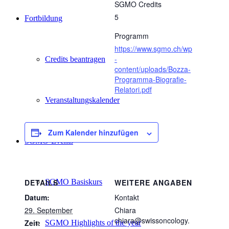
SGMO Credits
5
Fortbildung
Programm
https://www.sgmo.ch/wp
-
Credits beantragen
content/uploads/Bozza-
Programma-Biografie-
Relatori.pdf
Veranstaltungskalender
Zum Kalender hinzufügen
SGMO-Events
SGMO Basiskurs
DETAILS
WEITERE ANGABEN
Datum:
Kontakt
29. September
Chiara
chiara@swissoncology.
Zeit:
SGMO Highlights of the year