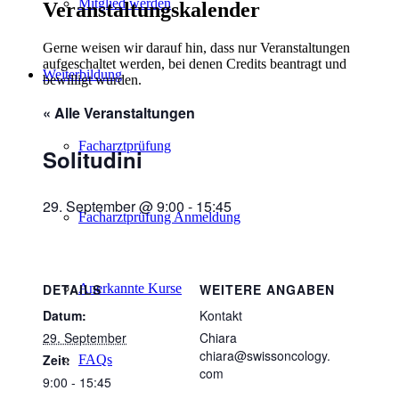
Mitglied werden
Veranstaltungskalender
Gerne weisen wir darauf hin, dass nur Veranstaltungen
aufgeschaltet werden, bei denen Credits beantragt und
Weiterbildung
bewilligt wurden.
« Alle Veranstaltungen
Facharztprüfung
Solitudini
29. September @ 9:00
-
15:45
Facharztprüfung Anmeldung
Anerkannte Kurse
DETAILS
WEITERE ANGABEN
Datum:
Kontakt
29. September
Chiara
chiara@swissoncology.
Zeit:
FAQs
com
9:00 - 15:45