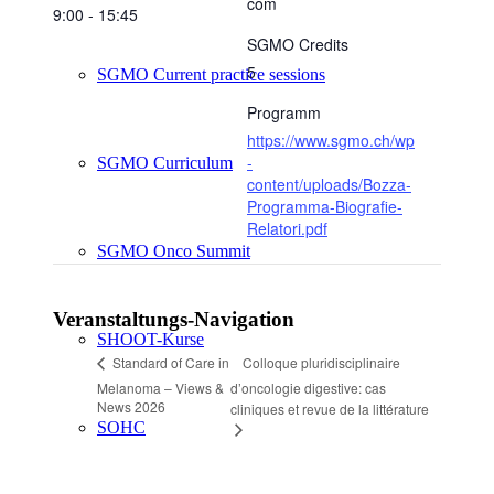
com
9:00 - 15:45
SGMO Credits
5
SGMO Current practice sessions
Programm
https://www.sgmo.ch/wp
-
SGMO Curriculum
content/uploads/Bozza-
Programma-Biografie-
Relatori.pdf
SGMO Onco Summit
Veranstaltungs-Navigation
SHOOT-Kurse
Colloque pluridisciplinaire
Standard of Care in
Melanoma – Views &
d’oncologie digestive: cas
News 2026
cliniques et revue de la littérature
SOHC