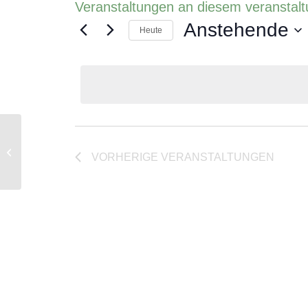
Veranstaltungen an diesem veranstalt
Anstehende
Heute
Datum
wählen.
Gurten – Park im Grünen, Wabern bei
VORHERIGE
VERANSTALTUNGEN
Bern