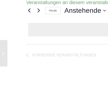
Veranstaltungen an diesem veranstalt
Anstehende
Heute
Datum
wählen.
Dijon,
Salle 113 au bâtiment 2 du Bocage &
VORHERIGE
VERANSTALTUNGEN
Amphi Marion