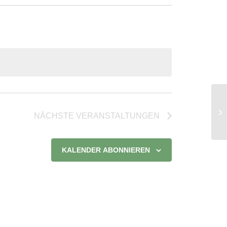
Ha
NÄCHSTE
VERANSTALTUNGEN
Sc
KALENDER ABONNIEREN