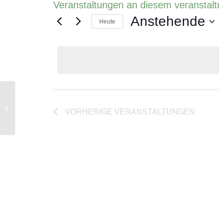
Veranstaltungen an diesem veranstalt
Anstehende
Heute
Datum
wählen.
Hauts de Genolier, 1272 Genolier
VORHERIGE
VERANSTALTUNGEN