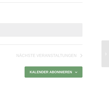
Ev
NÄCHSTE
VERANSTALTUNGEN
Su
KALENDER ABONNIEREN