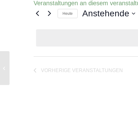
Veranstaltungen an diesem veranstalt
Anstehende
Heute
Datum
wählen.
Clinique Bois-Cerf, avenue d’Ouchy
VORHERIGE
VERANSTALTUNGEN
31, 1006 Lausanne