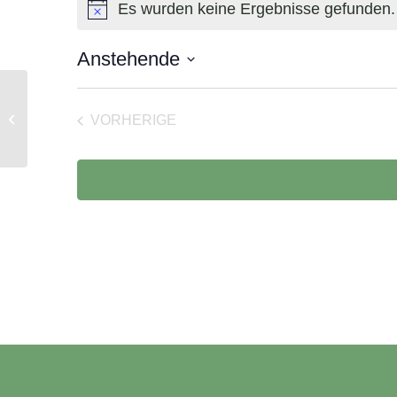
Es wurden keine Ergebnisse gefunden.
Hinweis
Anstehende
Datum
Hirslanden Clinique La Colline,
wählen.
VORHERIGE
Genève
VERANSTALTUNGEN