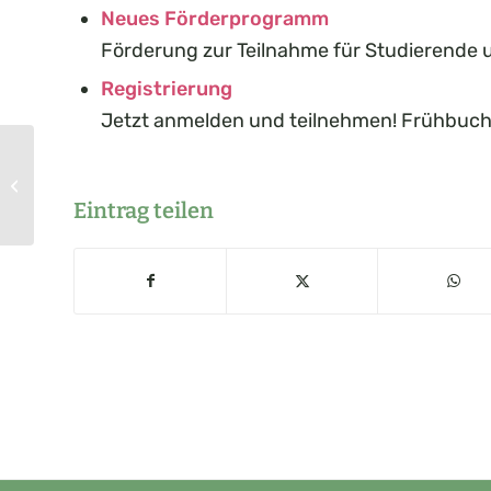
Neues Förderprogramm
Förderung zur Teilnahme für Studierende u
Registrierung
Jetzt anmelden und teilnehmen! Frühbuche
SPAP – Ein Beitrag zur Linderung
von Härtefällen nach Artikel 71a-d
Eintrag teilen
KVV