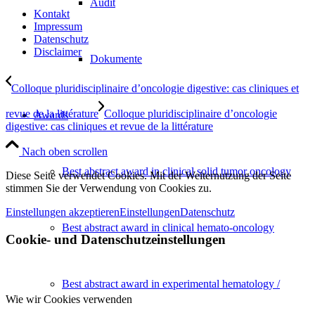
Audit
Kontakt
Impressum
Datenschutz
Disclaimer
Dokumente
Colloque pluridisciplinaire d’oncologie digestive: cas cliniques et
revue de la littérature
Colloque pluridisciplinaire d’oncologie
Awards
digestive: cas cliniques et revue de la littérature
Nach oben scrollen
Best abstract award in clinical solid tumor oncology
Diese Seite verwendet Cookies. Mit der Weiternutzung der Seite
stimmen Sie der Verwendung von Cookies zu.
Einstellungen akzeptieren
Einstellungen
Datenschutz
Best abstract award in clinical hemato-oncology
Cookie- und Datenschutzeinstellungen
Best abstract award in experimental hematology /
Wie wir Cookies verwenden