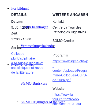
Fortbildung
DETAILS
WEITERE ANGABEN
Datum:
Kontakt
5. Juni 2029
Centre La Tour des
Credits beantragen
Pathologies Digestives
Zeit:
17:00 - 18:00
SGMO Credits
Veranstaltungskalender
1
Serien:
Colloque
Programm
pluridisciplinaire
https://www.sgmo.ch/wp
d’oncologie digestive:
SGMO-Events
-
cas cliniques et revue
content/uploads/Progra
de la littérature
mme-Colloques-CLPD-
de-2026.pdf
SGMO Basiskurs
Website
https://www.la-
tour.ch/fr/offre-de-
SGMO Highlights of the year
soins/centre-la-tour-