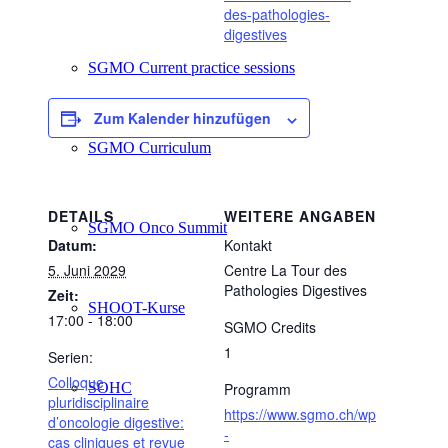
des-pathologies-
digestives
SGMO Current practice sessions
Zum Kalender hinzufügen
SGMO Curriculum
DETAILS
WEITERE ANGABEN
SGMO Onco Summit
Datum:
Kontakt
5. Juni 2029
Centre La Tour des
Pathologies Digestives
Zeit:
SHOOT-Kurse
17:00 - 18:00
SGMO Credits
1
Serien:
Colloque
SOHC
Programm
pluridisciplinaire
https://www.sgmo.ch/wp
d’oncologie digestive:
-
cas cliniques et revue