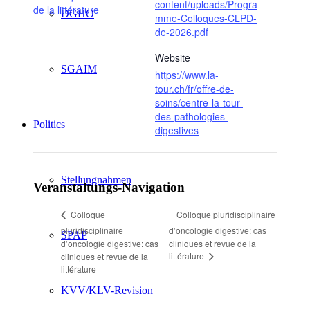
content/uploads/Progra
de la littérature
DGHO
mme-Colloques-CLPD-
de-2026.pdf
Website
SGAIM
https://www.la-
tour.ch/fr/offre-de-
soins/centre-la-tour-
des-pathologies-
Politics
digestives
Stellungnahmen
Veranstaltungs-Navigation
Colloque pluridisciplinaire
Colloque
pluridisciplinaire
d’oncologie digestive: cas
SPAP
d’oncologie digestive: cas
cliniques et revue de la
littérature
cliniques et revue de la
littérature
KVV/KLV-Revision