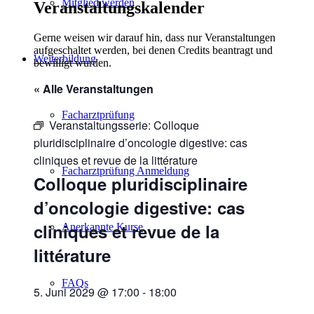
Mitglied werden
Veranstaltungskalender
Gerne weisen wir darauf hin, dass nur Veranstaltungen
aufgeschaltet werden, bei denen Credits beantragt und
Weiterbildung
bewilligt wurden.
« Alle Veranstaltungen
Facharztprüfung
Veranstaltungsserie:
Colloque
pluridisciplinaire d’oncologie digestive: cas
cliniques et revue de la littérature
Facharztprüfung Anmeldung
Colloque pluridisciplinaire
d’oncologie digestive: cas
cliniques et revue de la
Anerkannte Kurse
littérature
FAQs
5. Juni 2029 @ 17:00
-
18:00