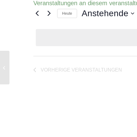
Veranstaltungen an diesem veranstalt
Anstehende
Heute
Datum
wählen.
Institut für Pathologie,
VORHERIGE
VERANSTALTUNGEN
Universitätsspital Basel