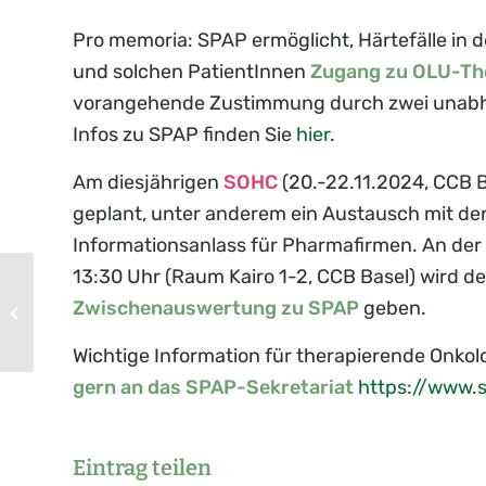
Pro memoria: SPAP ermöglicht, Härtefälle in d
und solchen PatientInnen
Zugang zu OLU-Th
vorangehende Zustimmung durch zwei unabhä
Infos zu SPAP finden Sie
hier
.
Am diesjährigen
SOHC
(20.-22.11.2024, CCB 
geplant, unter anderem ein Austausch mit den
Informationsanlass für Pharmafirmen. An der
13:30 Uhr (Raum Kairo 1-2, CCB Basel) wird 
SGMO Curriculum – die neue
Zwischenauswertung zu SPAP
geben.
Fortbildungsreihe der Medizinischen
Onkolo...
Wichtige Information für therapierende Onkol
gern an das SPAP-Sekretariat
https://www.
Eintrag teilen